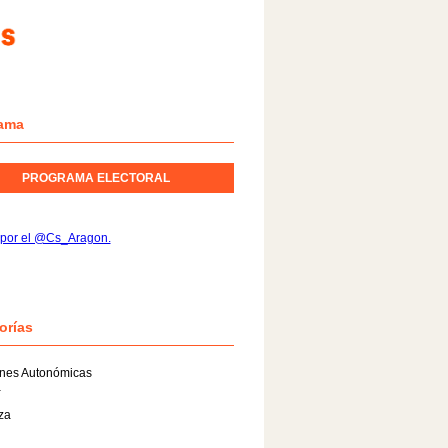
ama
PROGRAMA ELECTORAL
 por el @Cs_Aragon.
orías
ones Autonómicas
a
za