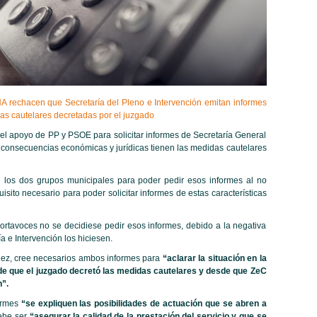
 rechacen que Secretaría del Pleno e Intervención emitan informes
as cautelares decretadas por el juzgado
el apoyo de PP y PSOE para solicitar informes de Secretaría General
 consecuencias económicas y jurídicas tienen las medidas cautelares
los dos grupos municipales para poder pedir esos informes al no
uisito necesario para poder solicitar informes de estas características
rtavoces no se decidiese pedir esos informes, debido a la negativa
 e Intervención los hiciesen.
ez, cree necesarios ambos informes para
“aclarar la situación en la
sde que el juzgado decretó las medidas cautelares y desde que ZeC
”.
ormes
“se expliquen las posibilidades de actuación que se abren a
debe ser
“asegurar la calidad de la prestación del servicio y que se