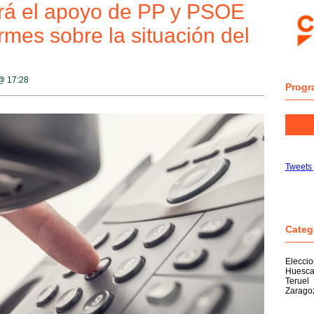
rá el apoyo de PP y PSOE
ormes sobre la situación del
 @
17:28
Progr
Tweets
Categ
Elecci
Huesc
Teruel
Zarago