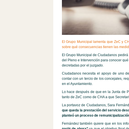
El Grupo Municipal lamenta que ZeC y CHA
sobre qué consecuencias tienen las medid
El Grupo Municipal de Ciudadanos pedirá 
del Pleno e Intervención para conocer qué
decretadas por el juzgado.
Ciudadanos necesita el apoyo de uno de 
contar con un tercio de los concejales, req
en el Ayuntamiento.
Lo hace después de que en la Junta de Po
tanto de ZeC como de CHA a que Secretaría
La portavoz de Ciudadanos, Sara Fernánd
que queda la prestación del servicio de
planteó un proceso de remunicipalización
Fernández también quiere que en los inf
partir de ahora”
ya que el objetivo final 