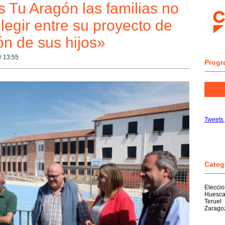
Tu Aragón las familias no
legir entre su proyecto de
ón de sus hijos»
@
13:55
Progr
Tweets
Categ
Elecci
Huesc
Teruel
Zarago