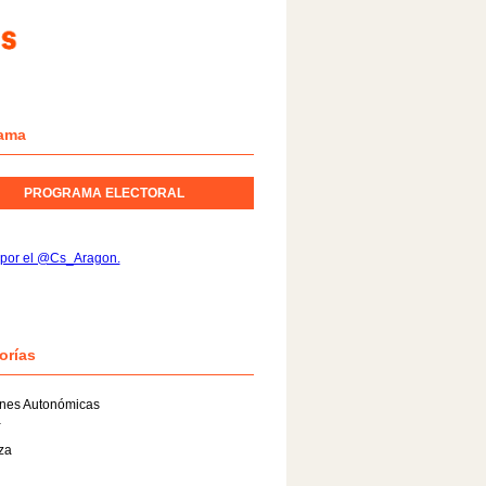
ama
PROGRAMA ELECTORAL
 por el @Cs_Aragon.
orías
ones Autonómicas
a
za