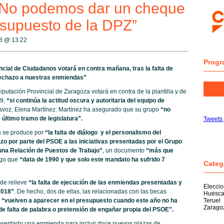
 “No podemos dar un cheque
esupuesto de la DPZ”
18 @
13:22
Progr
cial de Ciudadanos votará en contra mañana, tras la falta de
 rechazo a nuestras enmiendas”
putación Provincial de Zaragoza votará en contra de la plantilla y de
19,
“si continúa la actitud oscura y autoritaria del equipo de
tavoz, Elena Martínez. Martínez ha asegurado que su grupo
“no
último tramo de legislatura”.
Tweets
a se produce por
“la falta de diálogo y el personalismo del
hazo por parte del PSOE a las iniciativas presentadas por el Grupo
una Relación de Puestos de Trabajo”
, un documento
“más que
ogo que
“data de 1990 y que solo este mandato ha sufrido 7
Categ
 de relieve
“la falta de ejecución de las enmiendas presentadas y
Elecci
2018”
. De hecho, dos de ellas, las relacionadas con las becas
Huesc
s
“vuelven a aparecer en el presupuesto cuando este año no ha
Teruel
Zarago
de falta de palabra o pretensión de engañar propia del PSOE”.
resentado una enmienda para incluir doce nuevos plazas de