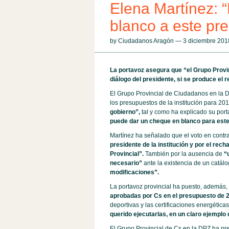
Elena Martínez:
blanco a este pr
by Ciudadanos Aragón — 3 diciembre 20
La portavoz asegura que “el Grupo Provin
diálogo del presidente, si se produce el
El Grupo Provincial de Ciudadanos en la Di
los presupuestos de la institución para 20
gobierno”,
tal y como ha explicado su por
puede dar un cheque en blanco para este 
Martínez ha señalado que el voto en contr
presidente de la institución y por el rec
Provincial”.
También por la ausencia de
“
necesario”
ante la existencia de un catál
modificaciones”.
La portavoz provincial ha puesto, además,
aprobadas por Cs en el presupuesto de 
deportivas y las certificaciones energética
querido ejecutarlas, en un claro ejemplo 
El Grupo Provincial de Cs en la DPZ ha p