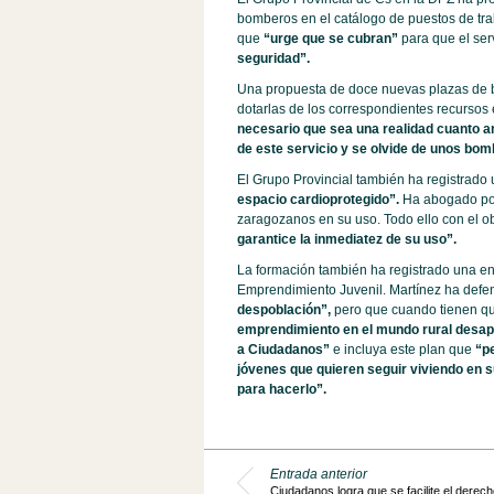
bomberos en el catálogo de puestos de tra
que
“urge que se cubran”
para que el serv
seguridad”.
Una propuesta de doce nuevas plazas de 
dotarlas de los correspondientes recursos
necesario que sea una realidad cuanto a
de este servicio y se olvide de unos bomb
El Grupo Provincial también ha registrado
espacio cardioprotegido”.
Ha abogado por 
zaragozanos en su uso. Todo ello con el ob
garantice la inmediatez de su uso”.
La formación también ha registrado una e
Emprendimiento Juvenil. Martínez ha defen
despoblación”,
pero que cuando tienen qu
emprendimiento en el mundo rural desap
a Ciudadanos”
e incluya este plan que
“pe
jóvenes que quieren seguir viviendo en s
para hacerlo”.
Entrada anterior
Ciudadanos logra que se facilite el derech