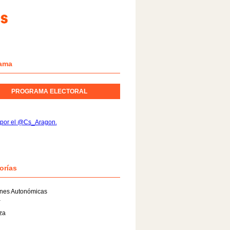
ama
PROGRAMA ELECTORAL
 por el @Cs_Aragon.
orías
ones Autonómicas
a
za