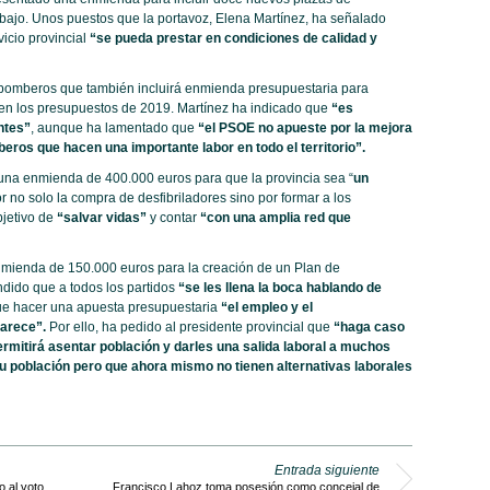
bajo. Unos puestos que la portavoz, Elena Martínez, ha señalado
icio provincial
“se pueda prestar en condiciones de calidad y
bomberos que también incluirá enmienda presupuestaria para
 en los presupuestos de 2019. Martínez ha indicado que
“es
ntes”
, aunque ha lamentado que
“el PSOE no apueste por la mejora
eros que hacen una importante labor en todo el territorio”.
 una enmienda de 400.000 euros para que la provincia sea “
un
no solo la compra de desfibriladores sino por formar a los
jetivo de
“salvar vidas”
y contar
“con una amplia red que
nmienda de 150.000 euros para la creación de un Plan de
dido que a todos los partidos
“se les llena la boca hablando de
e hacer una apuesta presupuestaria
“el empleo y el
arece”.
Por ello, ha pedido al presidente provincial que
“haga caso
rmitirá asentar población y darles una salida laboral a muchos
u población pero que ahora mismo no tienen alternativas laborales
Entrada siguiente
o al voto
Francisco Lahoz toma posesión como concejal de